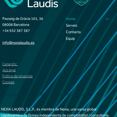
Passeig de Gràcia 101, 5è
Home
08008 Barcelona
Serveis
+34 932 387 387
Contacta
Equip
info@nexialaudis.es
Canal ètic
Avís legal
Política de privacitat
Cookies
Copyright NexiaLaudis 2025. Tots els drets reservats
NEXIA LAUDIS, S.L.P., és membre de Nexia, una xarxa global
capdavantera de firmes independents de comptabilitat i consultoria.