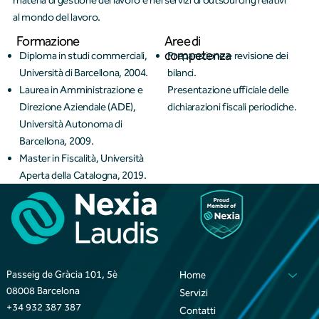
materia di gestione del lavoro e nei servizi di outsourcing relativi
al mondo del lavoro.
Formazione
Aree di
competenza
Diploma in studi commerciali,
Preparazione e revisione dei
Università di Barcellona, 2004.
bilanci.
Laurea in Amministrazione e
Presentazione ufficiale delle
Direzione Aziendale (ADE),
dichiarazioni fiscali periodiche.
Università Autonoma di
Barcellona, 2009.
Master in Fiscalità, Università
Aperta della Catalogna, 2019.
Passeig de Gràcia 101, 5è
Home
08008 Barcelona
Servizi
+34 932 387 387
Contatti