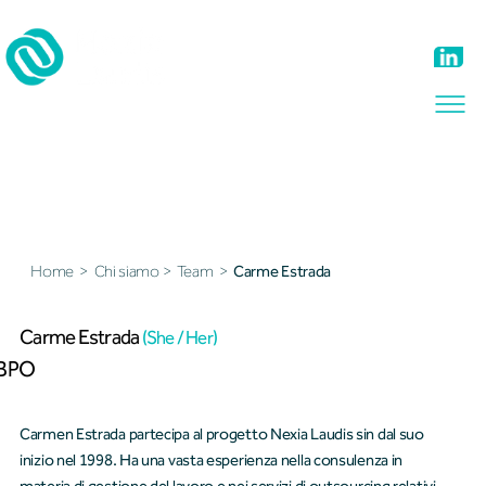
Il nostro team
Home
>
Chi siamo
>
Team
>
Carme Estrada
Carme Estrada
(She / Her)
BPO
Carmen Estrada partecipa al progetto Nexia Laudis sin dal suo
inizio nel 1998. Ha una vasta esperienza nella consulenza in