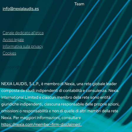
Team
info@nexialaudis.es
Canale dedicato all'etica
Avviso legale
Informativa sulla privacy
Cookies
Copyright NexiaLaudis 2025. Tots els drets reservats
NEXIA LAUDIS, S.L.P., è membro di Nexia, una rete globale leader
composta da studi indipendenti di contabilità e consulenza. Nexia
International Limited e ciascun membro della rete sono entità
giuridiche indipendenti, ciascuna responsabile delle proprie azioni,
omissioni o responsabilità e non di quelle di altri membri della rete
Nexia. Per maggiori informazioni, consultare
https://nexia.com/member-firm-disclaimer/.