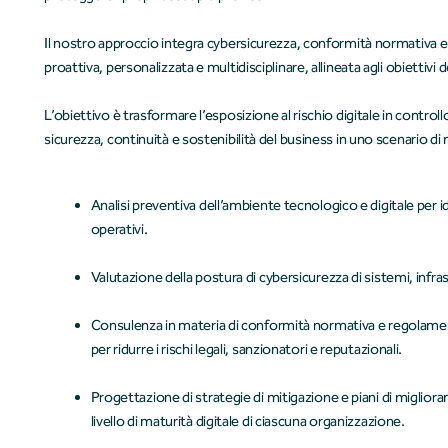
Il nostro approccio integra cybersicurezza, conformità normativa e
proattiva, personalizzata e multidisciplinare, allineata agli obiettivi 
L’obiettivo è trasformare l’esposizione al rischio digitale in contro
sicurezza, continuità e sostenibilità del business in uno scenario d
Analisi preventiva dell’ambiente tecnologico e digitale per iden
operativi.
Valutazione della postura di cybersicurezza di sistemi, infras
Consulenza in materia di conformità normativa e regolament
per ridurre i rischi legali, sanzionatori e reputazionali.
Progettazione di strategie di mitigazione e piani di migliora
livello di maturità digitale di ciascuna organizzazione.