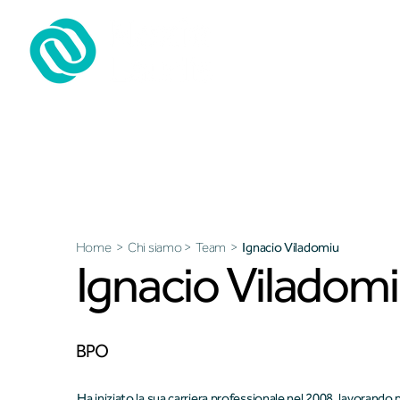
Il nostro team
Home
>
Chi siamo
>
Team
>
Ignacio Viladomiu
Ignacio Viladom
BPO
Ha iniziato la sua carriera professionale nel 2008, lavorando p