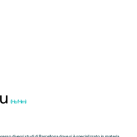
Chi Siamo
Servizi
iu
(He / Him)
resso diversi studi di Barcellona dove si è specializzato in materia