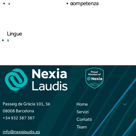
competenza
x
x
Lingue
x
Passeig de Gràcia 101, 5è
Home
08008 Barcelona
Servizi
+34 932 387 387
Contatti
Team
info@nexialaudis.es