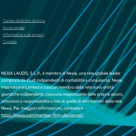
Canale dedicato all'etica
Avviso legale
Informativa sulla privacy
Cookies
Copyright NexiaLaudis 2025. Tots els drets reservats
NEXIA LAUDIS, S.L.P., è membro di Nexia, una rete globale leader
composta da studi indipendenti di contabilità e consulenza. Nexia
International Limited e ciascun membro della rete sono entità
giuridiche indipendenti, ciascuna responsabile delle proprie azioni,
omissioni o responsabilità e non di quelle di altri membri della rete
Nexia. Per maggiori informazioni, consultare
https://nexia.com/member-firm-disclaimer/.