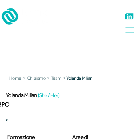
Il nostro team
Home
>
Chi siamo
>
Team
>
Yolanda Milian
Yolanda Milian
(She / Her)
BPO
x
Formazione
Aree di