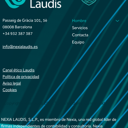
Passeig de Gràcia 101, 5è
Hombre
08008 Barcelona
Servicios
+34 932 387 387
Contacta
Equipo
info@nexialaudis.es
Canal ético Laudis
Política de privacidad
Aviso legal
Cookies
Copyright NexiaLaudis 2025. Todos los derechos reservados
NEXIA LAUDIS, S.L.P., es miembro de Nexia, una red global líder de
firmas independientes de contabilidad y consultoría. Nexia