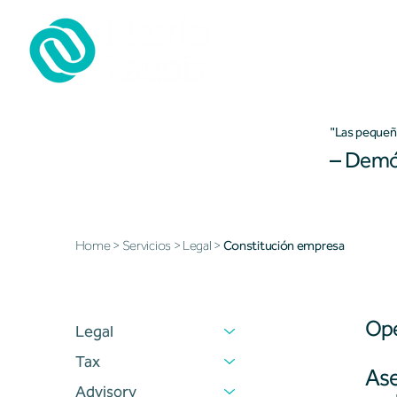
LEGAL
"Las pequeña
– Demó
LEGAL
Home
>
Servicios
>
Legal
>
Constitución empresa
Ope
Legal
Tax
Ase
Advisory