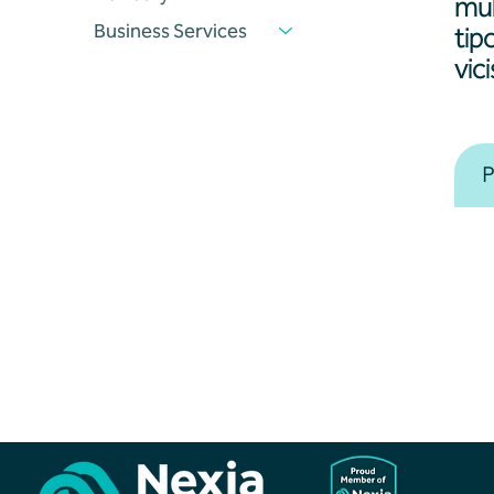
mul
Business Services
tip
vic