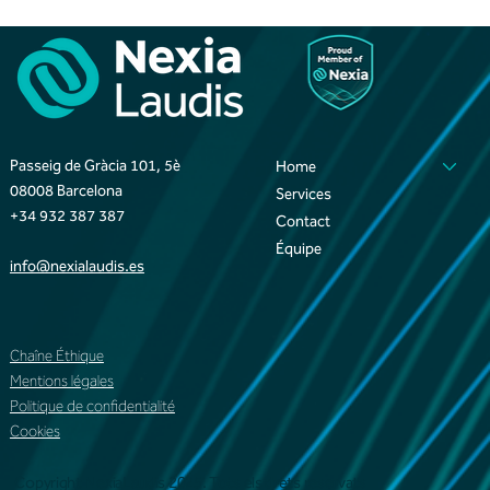
Passeig de Gràcia 101, 5è
Home
08008 Barcelona
Services
+34 932 387 387
Contact
Équipe
info@nexialaudis.es
Chaîne Éthique
Mentions légales
Politique de confidentialité
Cookies
Copyright NexiaLaudis 2025. Tots els drets reservats