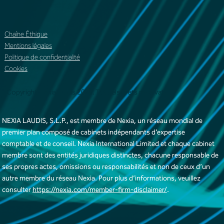
Chaîne Éthique
Mentions légales
Politique de confidentialité
Cookies
Copyright NexiaLaudis 2025. Tots els drets reservats
NEXIA LAUDIS, S.L.P., est membre de Nexia, un réseau mondial de
premier plan composé de cabinets indépendants d’expertise
comptable et de conseil. Nexia International Limited et chaque cabinet
membre sont des entités juridiques distinctes, chacune responsable de
ses propres actes, omissions ou responsabilités et non de ceux d’un
autre membre du réseau Nexia. Pour plus d’informations, veuillez
consulter
https://nexia.com/member-firm-disclaimer/
.