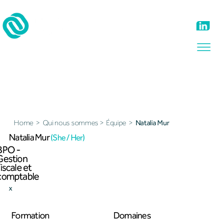
Notre équipe
Home
>
Qui nous sommes
>
Équipe
>
Natalia Mur
Natalia Mur
(She / Her)
BPO -
Gestion
fiscale et
comptable
x
Formation
Domaines