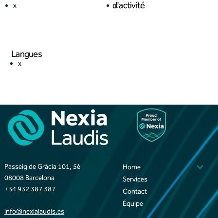
d'activité
x
x
Langues
x
Passeig de Gràcia 101, 5è
Home
08008 Barcelona
Services
+34 932 387 387
Contact
Équipe
info@nexialaudis.es